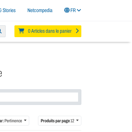
 Stories
Netcompedia
FR
0 Articles dans le panier
e
ar:
Pertinence
Produits par page
12