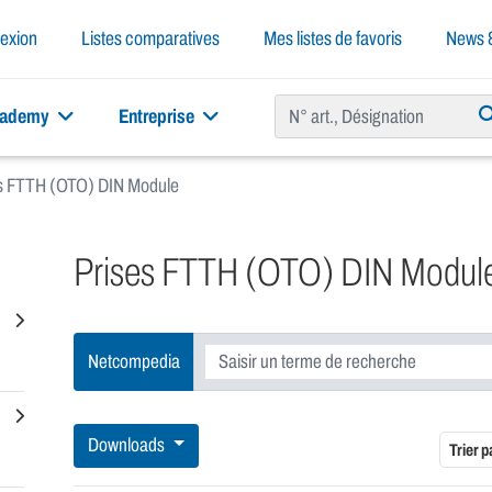
exion
Listes comparatives
Mes listes de favoris
News &
cademy
Entreprise
s FTTH (OTO) DIN Module
Prises FTTH (OTO) DIN Modul
Netcompedia
Downloads
Trier p