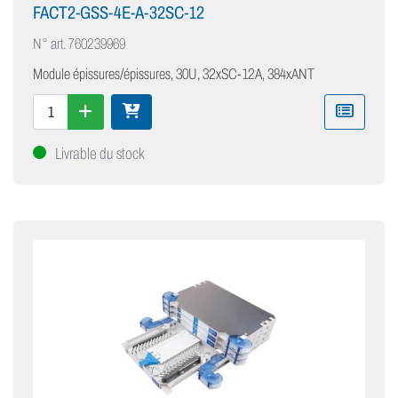
FACT2-GSS-4E-A-32SC-12
N° art.
760239969
Module épissures/épissures, 30U, 32xSC-12A, 384xANT
Livrable du stock