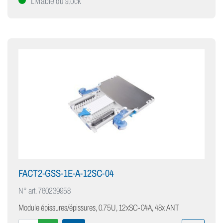
Livrable du stock
FACT2-GSS-1E-A-12SC-04
N° art.
760239958
Module épissures/épissures, 0.75U, 12xSC-04A, 48x ANT