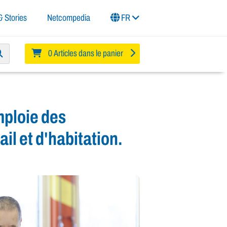
 Stories
Netcompedia
FR
0 Articles dans le panier
mploie des
il et d'habitation.