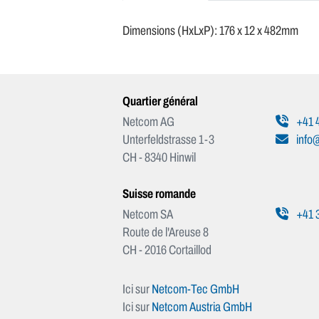
Dimensions (HxLxP): 176 x 12 x 482mm
Quartier général
Netcom AG
+41 4
Unterfeldstrasse 1-3
info
CH - 8340 Hinwil
Suisse romande
Netcom SA
+41 3
Route de l'Areuse 8
CH - 2016 Cortaillod
Ici sur
Netcom-Tec GmbH
Ici sur
Netcom Austria GmbH