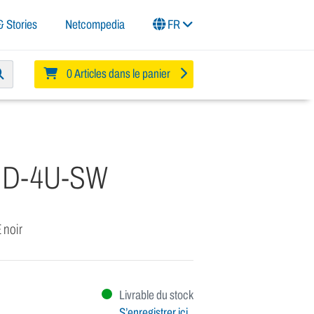
 Stories
Netcompedia
FR
0 Articles dans le panier
ND-4U-SW
 noir
Livrable du stock
S’enregistrer ici