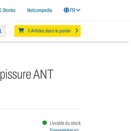
 Stories
Netcompedia
FR
0 Articles dans le panier
épissure ANT
Livrable du stock
S’enregistrer ici