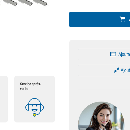
A
Ajoute
Ajout
Service après-
vente