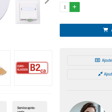
A
Ajoute
Ajout
Service après-
vente