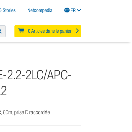
 Stories
Netcompedia
FR
0 Articles dans le panier
-2.2-2LC/APC-
12
, 60m, prise D raccordée