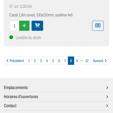
N° art.
1135504
Canal 1.8m ouvert, 100x150mm, système 4x6
Livrable du stock
...
Précédent
Suiv
Précédent
1
2
3
4
5
6
7
8
9
12
Suivant
Emplacements
Horaires d'ouvertures
Contact