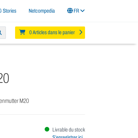
 Stories
Netcompedia
FR
0 Articles dans le panier
20
genmutter M20
Livrable du stock
S’enregistrer ici