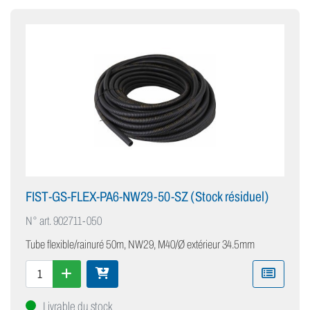
FIST-GS-FLEX-PA6-NW29-50-SZ (Stock résiduel)
N° art.
902711-050
Tube flexible/rainuré 50m, NW29, M40/Ø extérieur 34.5mm
Livrable du stock