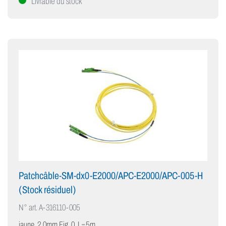
Livrable du stock
Patchcâble-SM-dx0-E2000/APC-E2000/APC-005-H
(Stock résiduel)
N° art.
A-316110-005
jaune, 2.0mm Fig. 0, L=5m