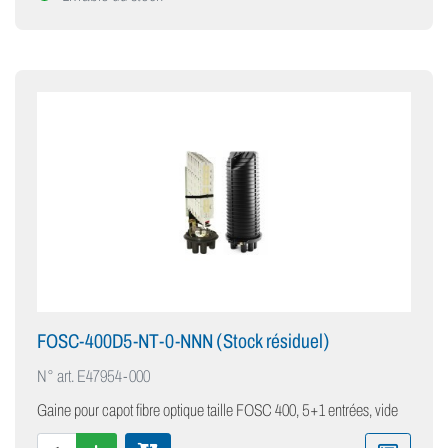
FOSC-400D5-NT-0-NNN (Stock résiduel)
N° art.
E47954-000
Gaine pour capot fibre optique taille FOSC 400, 5+1 entrées, vide