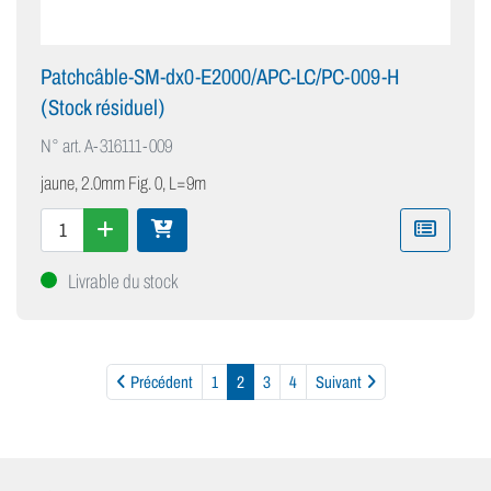
Patchcâble-SM-dx0-E2000/APC-LC/PC-009-H
(Stock résiduel)
N° art.
A-316111-009
jaune, 2.0mm Fig. 0, L=9m
Livrable du stock
Précédent
Suivant
Précédent
1
2
3
4
Suivant