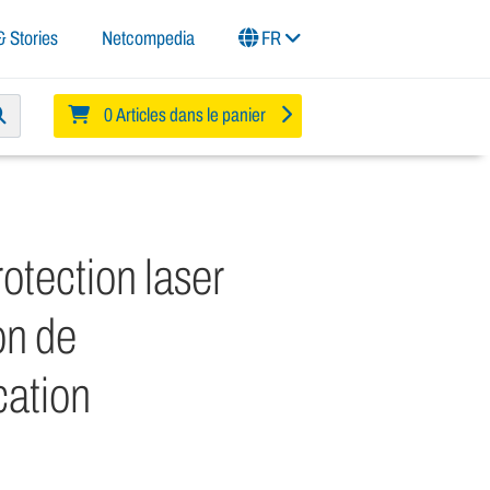
 Stories
Netcompedia
FR
0 Articles dans le panier
otection laser
on de
ation