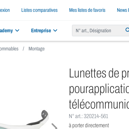
exion
Listes comparatives
Mes listes de favoris
News &
cademy
Entreprise
nsommables
Montage
Lunettes de pr
pourapplicati
télécommunic
N° art.: 320214-561
à porter directement