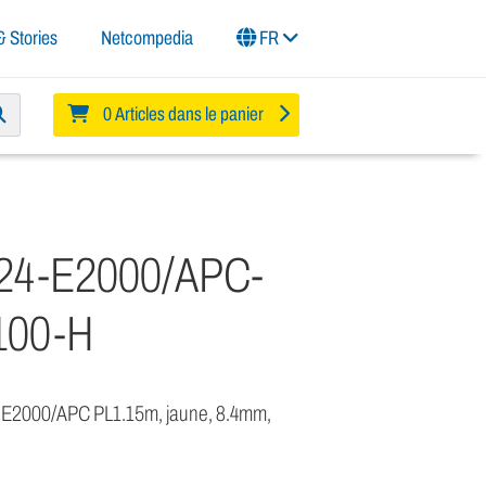
 Stories
Netcompedia
FR
0 Articles dans le panier
24-E2000/APC-
100-H
 E2000/APC PL1.15m, jaune, 8.4mm,