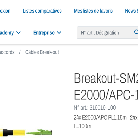
exion
Listes comparatives
Mes listes de favoris
News &
cademy
Entreprise
raccords
Câbles Break-out
Breakout-SM
E2000/APC-
N° art.: 319019-100
24x E2000/APC PL1.15m - 24x
L=100m