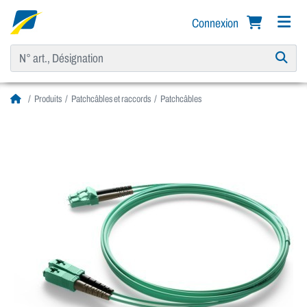
Connexion
Produits
Patchcâbles et raccords
Patchcâbles