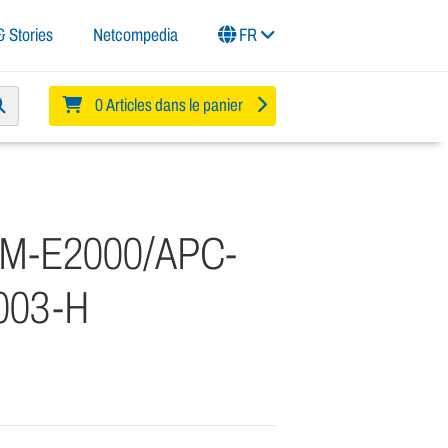
 Stories
Netcompedia
FR
0 Articles dans le panier
SM-E2000/APC-
003-H