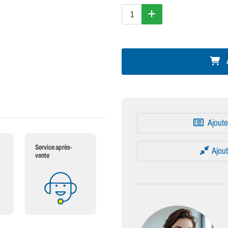
A
Ajoute
Service après-
Ajout
vente