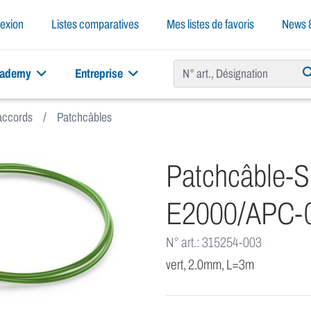
exion
Listes comparatives
Mes listes de favoris
News &
cademy
Entreprise
raccords
Patchcâbles
Patchcâble-
E2000/APC-
N° art.: 315254-003
vert, 2.0mm, L=3m