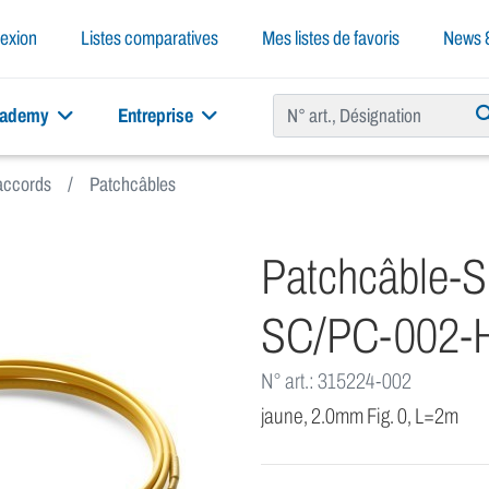
exion
Listes comparatives
Mes listes de favoris
News &
cademy
Entreprise
raccords
Patchcâbles
Patchcâble-
SC/PC-002-
N° art.: 315224-002
jaune, 2.0mm Fig. 0, L=2m