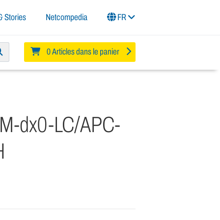
 Stories
Netcompedia
FR
0 Articles dans le panier
SM-dx0-LC/APC-
H