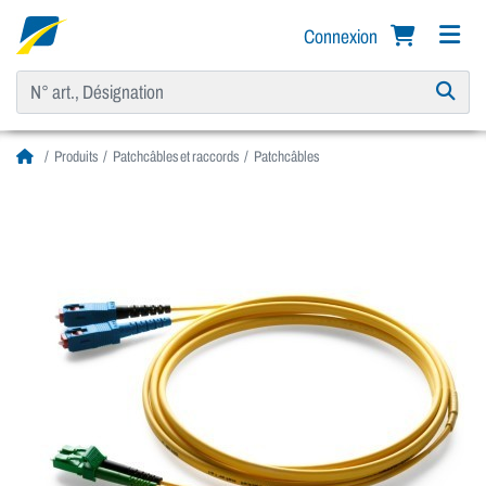
Connexion
Produits
Patchcâbles et raccords
Patchcâbles