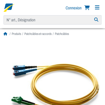
Connexion
Produits
Patchcâbles et raccords
Patchcâbles