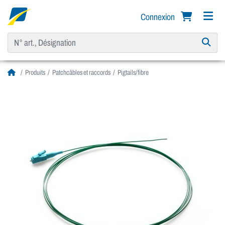
Connexion
Produits
Patchcâbles et raccords
Pigtails/fibre