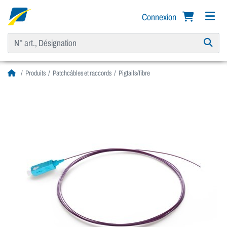
Connexion
Produits
Patchcâbles et raccords
Pigtails/fibre