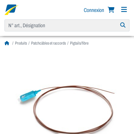
Connexion
Produits
Patchcâbles et raccords
Pigtails/fibre