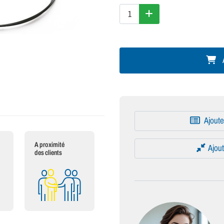
A
Ajoute
A proximité
Ajout
des clients