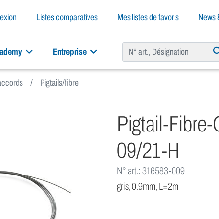
exion
Listes comparatives
Mes listes de favoris
News &
cademy
Entreprise
raccords
Pigtails/fibre
Pigtail-Fibr
09/21-H
N° art.: 316583-009
gris, 0.9mm, L=2m