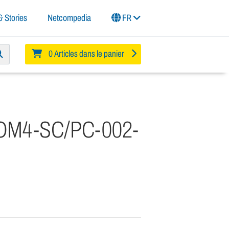
 Stories
Netcompedia
FR
0 Articles dans le panier
e-OM4-SC/PC-002-