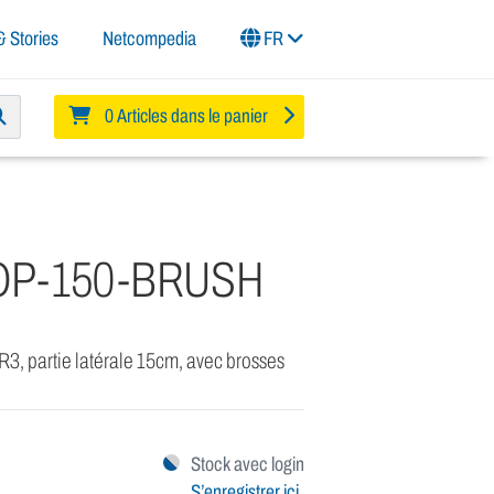
 Stories
Netcompedia
FR
0 Articles dans le panier
OP-150-BRUSH
GR3, partie latérale 15cm, avec brosses
Stock avec login
S’enregistrer ici