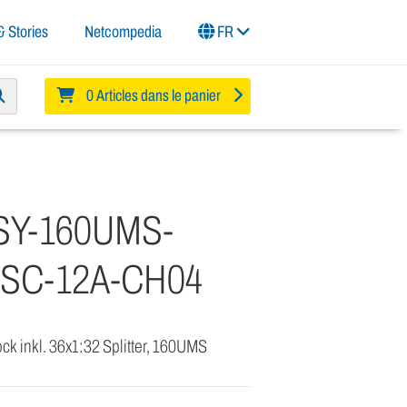
 Stories
Netcompedia
FR
0 Articles dans le panier
SY-160UMS-
xSC-12A-CH04
 inkl. 36x1:32 Splitter, 160UMS