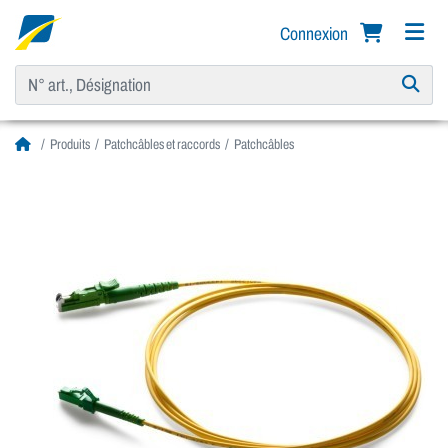
Connexion
Produits
Patchcâbles et raccords
Patchcâbles