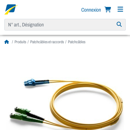
Connexion
Produits
Patchcâbles et raccords
Patchcâbles