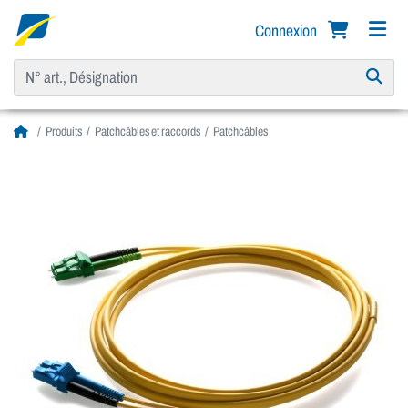
Connexion
Produits
Patchcâbles et raccords
Patchcâbles