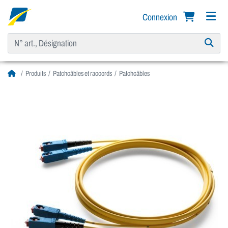
Connexion
Produits
Patchcâbles et raccords
Patchcâbles