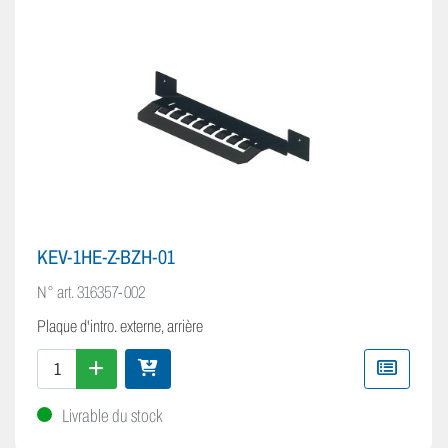
KEV-1HE-Z-BZH-01
N° art.
316357-002
Plaque d'intro. externe, arrière
Livrable du stock