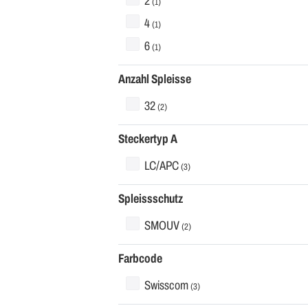
2
(1)
4
(1)
6
(1)
Anzahl Spleisse
32
(2)
Steckertyp A
LC/APC
(3)
Spleissschutz
SMOUV
(2)
Farbcode
Swisscom
(3)