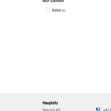
BEP Zubehör
Keine
(2)
Hauptsitz
Netcom AG
+41 4