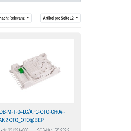
 nach:
Relevanz
Artikel pro Seite
12
FDB-M-T-04LC/APC-OTO-CH04 -
AK 2 OTO_OTO@BEP
.-Nr.
321321-000
SCS-Nr.: 155.939.2