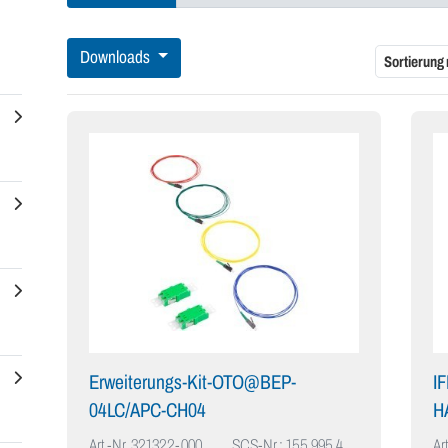
Downloads
Sortierung
Erweiterungs-Kit-OTO@BEP-
I
04LC/APC-CH04
H
Art.-Nr.
321322-000
SCS-Nr.: 155.995.4
Art