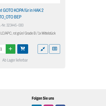
t GOTO KOPA für in HAK 2
TO_OTO BEP
.-Nr.
323445-000
 LC/APC, rot grün/ Grade B / 1x Mittelstück
Ab Lager lieferbar
Folgen Sie uns