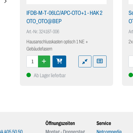
IFDB-M-T-06LC/APC-OTO+1 - HAK 2
Se
OTO_OTO@BEP
O
Art.-Nr.
324187-006
Art
Hausanschlusskasten optisch 1 NE +
2x
Gebäudefasern
Ab Lager lieferbar
Öffnungszeiten
Service
4 405 50 50
Montag - Donnerstag
Netcompedia