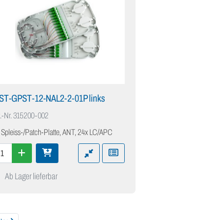
IST-GPST-12-NAL2-2-01P links
.-Nr.
315200-002
 Spleiss-/Patch-Platte, ANT, 24x LC/APC
Ab Lager lieferbar