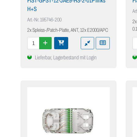
FIST-GPST-12-JAE9-HS-2-01P links
F
H+S
Art
Art.-Nr.
195746-200
2x
0.
2x Spleiss-/Patch-Platte, ANT, 12x E2000/APC
Lieferbar, Lagerbestand mit Login