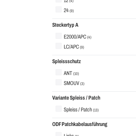
12
(4)
24
(9)
Steckertyp A
E2000/APC
(4)
LC/APC
(9)
Spleissschutz
ANT
(10)
SMOUV
(3)
Variante Spleiss / Patch
Spleiss / Patch
(13)
ODF Patchkabelausführung