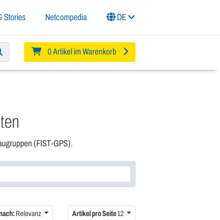
 Stories
Netcompedia
DE
0 Artikel im Warenkorb
ten
Baugruppen (FIST-GPS).
 nach:
Relevanz
Artikel pro Seite
12