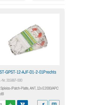
IST-GPST-12-AJF-D1-2-01P rechts
.-Nr.
315887-000
 Spleiss-/Patch-Platte, ANT, 12x E2000/APC
1dB