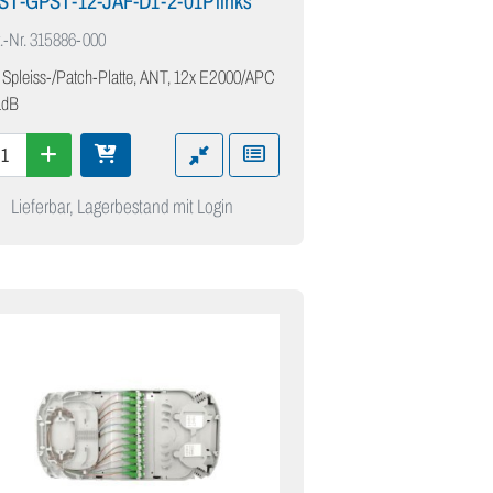
IST-GPST-12-JAF-D1-2-01P links
.-Nr.
315886-000
 Spleiss-/Patch-Platte, ANT, 12x E2000/APC
1dB
Lieferbar, Lagerbestand mit Login