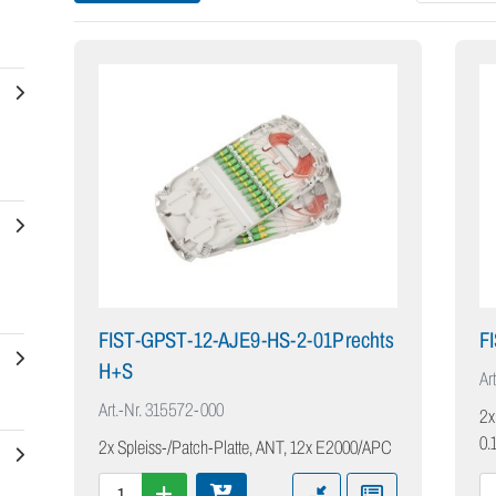
FIST-GPST-12-AJE9-HS-2-01P rechts
F
H+S
Art
Art.-Nr.
315572-000
2x
0.
2x Spleiss-/Patch-Platte, ANT, 12x E2000/APC