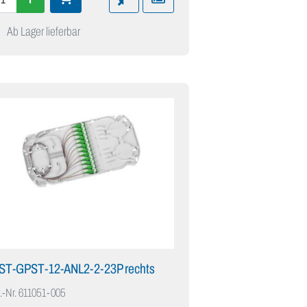
Ab Lager lieferbar
IST-GPST-12-ANL2-2-23P rechts
.-Nr.
611051-005