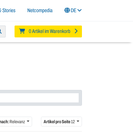
 Stories
Netcompedia
DE
0 Artikel im Warenkorb
 nach:
Relevanz
Artikel pro Seite
12