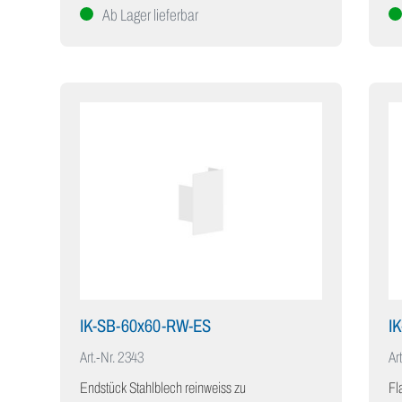
Ab Lager lieferbar
IK-SB-60x60-RW-ES
I
Art.-Nr.
2343
Art
Endstück Stahlblech reinweiss zu
Fl