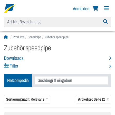
Anmelden
Produkte
Speedpipe
Zubehör speedpipe
Zubehör speedpipe
Downloads
Filter
Netcompedia
Sortierung nach:
Relevanz
Artikel pro Seite
12