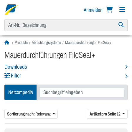
Anmelden
Produkte
Abdichtungssysteme
Mauerdurchführungen FiloSeal+
Mauerdurchführungen FiloSeal+
Downloads
Filter
Netcompedia
Sortierung nach:
Relevanz
Artikel pro Seite
12