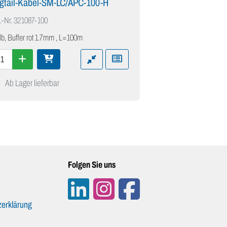
igtail-Kabel-SM-LC/APC-100-H
.-Nr.
321087-100
lb, Buffer rot 1.7mm , L=100m
Ab Lager lieferbar
Folgen Sie uns
erklärung