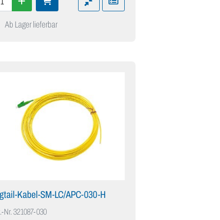
Ab Lager lieferbar
igtail-Kabel-SM-LC/APC-030-H
.-Nr.
321087-030