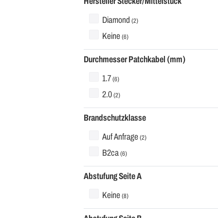
Hersteller Stecker/Mittelstück
Diamond
(2)
Keine
(6)
Durchmesser Patchkabel (mm)
1.7
(6)
2.0
(2)
Brandschutzklasse
Auf Anfrage
(2)
B2ca
(6)
Abstufung Seite A
Keine
(8)