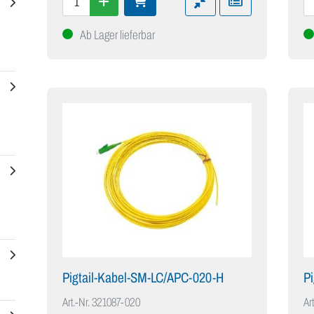
Ab Lager lieferbar
Pigtail-Kabel-SM-LC/APC-020-H
P
Art.-Nr.
321087-020
Art