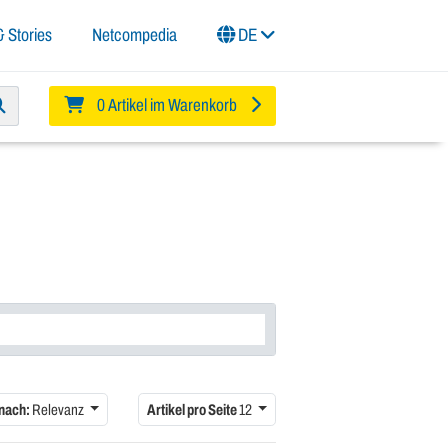
 Stories
Netcompedia
DE
0 Artikel im Warenkorb
 nach:
Relevanz
Artikel pro Seite
12