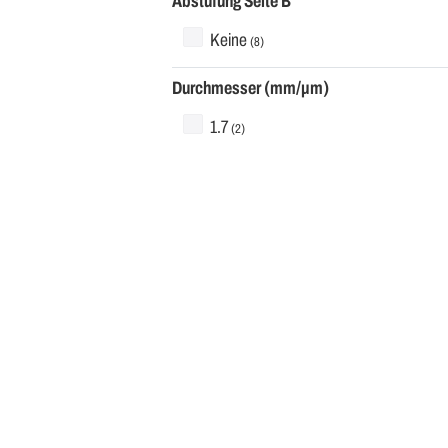
Abstufung Seite B
Keine
(8)
Durchmesser (mm/µm)
1.7
(2)