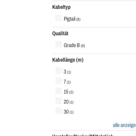
Kabeltyp
Pigtail
(8)
Qualität
Grade B
(8)
Kabellänge (m)
3
(1)
7
(1)
15
(2)
20
(1)
30
(1)
alle anzeig