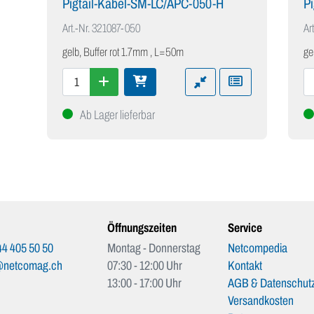
Pigtail-Kabel-SM-LC/APC-050-H
P
Art.-Nr.
321087-050
Art
gelb, Buffer rot 1.7mm , L=50m
ge
Ab Lager lieferbar
Öffnungszeiten
Service
4 405 50 50
Montag - Donnerstag
Netcompedia
@netcomag.ch
07:30 - 12:00 Uhr
Kontakt
13:00 - 17:00 Uhr
AGB & Datenschutz
Versandkosten