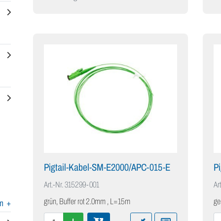
Pigtail-Kabel-SM-E2000/APC-015-E
P
Art.-Nr.
315299-001
Art
grün, Buffer rot 2.0mm , L=15m
ge
en
+