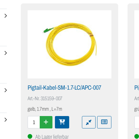
Pigtail-Kabel-SM-1.7-LC/APC-007
P
Art.-Nr.
315159-007
Art
gelb, 1.7mm , L=7m
gr
Ab Lager lieferbar