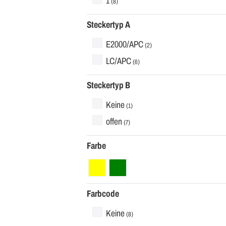
1
(8)
Steckertyp A
E2000/APC
(2)
LC/APC
(6)
Steckertyp B
Keine
(1)
offen
(7)
Farbe
Farbcode
Keine
(8)