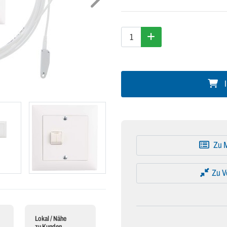
I
Zu M
Zu V
Lokal / Nähe
zu Kunden