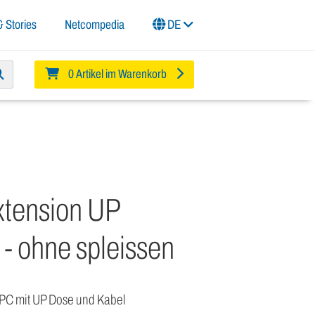
 Stories
Netcompedia
DE
0 Artikel im Warenkorb
tension UP
- ohne spleissen
PC mit UP Dose und Kabel