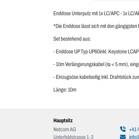
Enddose Unterputz mit 1x LC/APC - 1x LC/
*Die Enddose lässt sich mit den gängigst
Set bestehend aus:
- Enddose UP Typ UP60inkl. Keystone LCAPC 
- 10m Verlängerungskabel (ᴓ < 5 mm), eing
- Einzugsöse kabelseitig inkl. Drahtstück z
Länge: 10m
Hauptsitz
Netcom AG
+41 4
Unterfeldstrasse 1-3
info