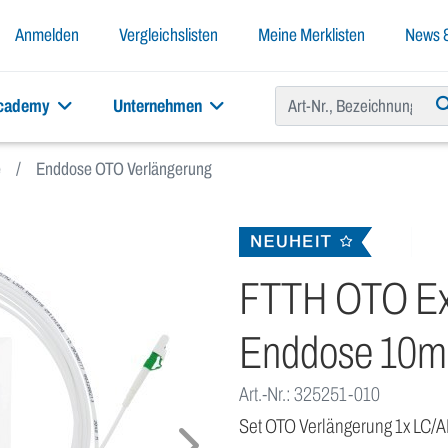
Anmelden
Vergleichslisten
Meine Merklisten
News &
academy
Unternehmen
e
Enddose OTO Verlängerung
FTTH OTO Ex
Enddose 10m 
Art.-Nr.: 325251-010
Set OTO Verlängerung 1x LC/A