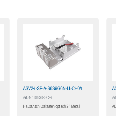
ASV24-SP-A-S6S9G6N-LL-CH04
A
Art.-Nr.
319338-024
Art
Hausanschlusskasten optisch 24 Metall
AL