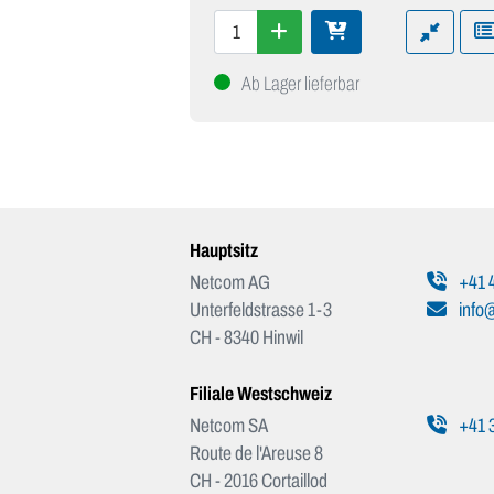
Ab Lager lieferbar
Hauptsitz
Netcom AG
+41 4
Unterfeldstrasse 1-3
info
CH - 8340 Hinwil
Filiale Westschweiz
Netcom SA
+41 3
Route de l'Areuse 8
CH - 2016 Cortaillod