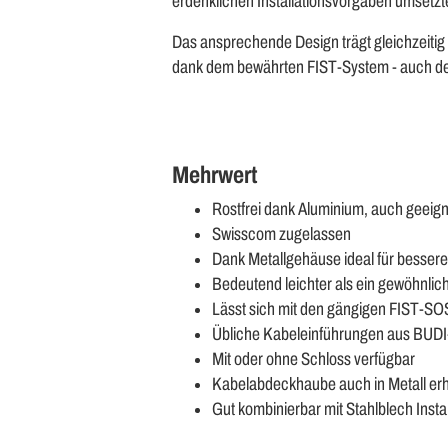
erdenklichen Installationsvorgaben umsetzt
Das ansprechende Design trägt gleichzeitig 
dank dem bewährten FIST-System - auch de
Mehrwert
Rostfrei dank Aluminium, auch geei
Swisscom zugelassen
Dank Metallgehäuse ideal für besser
Bedeutend leichter als ein gewöhnli
Lässt sich mit den gängigen FIST-S
Übliche Kabeleinführungen aus BUDI
Mit oder ohne Schloss verfügbar
Kabelabdeckhaube auch in Metall erhä
Gut kombinierbar mit Stahlblech Ins