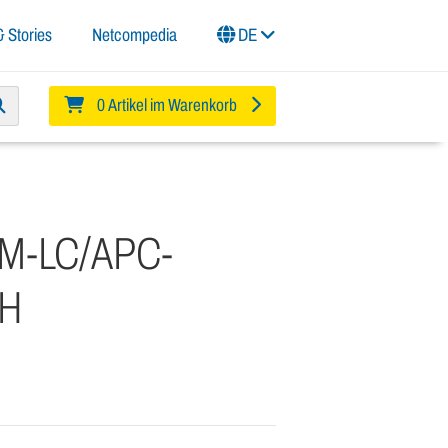
 Stories
Netcompedia
DE
0 Artikel im Warenkorb
SM-LC/APC-
-H