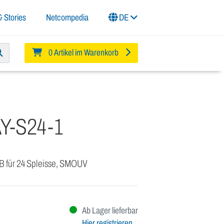
 Stories
Netcompedia
DE
0 Artikel im Warenkorb
Y-S24-1
B für 24 Spleisse, SMOUV
Ab Lager lieferbar
Hier registrieren