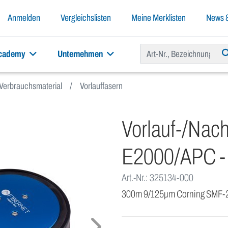
Anmelden
Vergleichslisten
Meine Merklisten
News &
academy
Unternehmen
Verbrauchsmaterial
Vorlauffasern
Vorlauf-/Nac
E2000/APC -
Art.-Nr.: 325134-000
300m 9/125μm Corning SMF-2