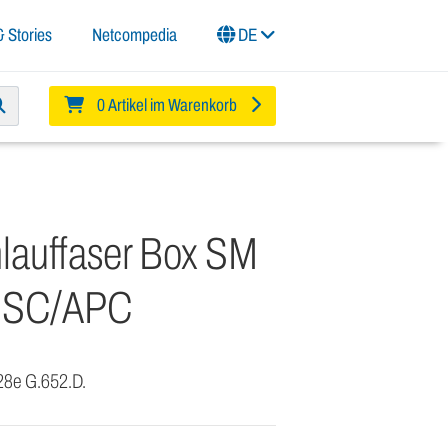
 Stories
Netcompedia
DE
0 Artikel im Warenkorb
hlauffaser Box SM
 SC/APC
8e G.652.D.