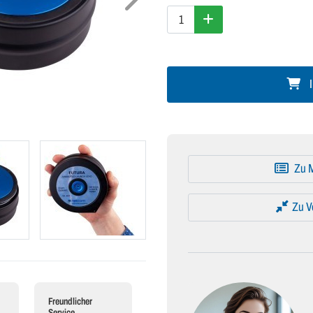
I
Zu M
Zu V
Freundlicher
Service