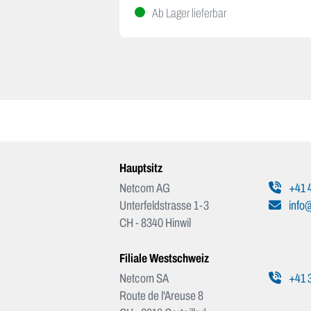
Ab Lager lieferbar
Hauptsitz
Netcom AG
+41 4
Unterfeldstrasse 1-3
info
CH - 8340 Hinwil
Filiale Westschweiz
Netcom SA
+41 3
Route de l'Areuse 8