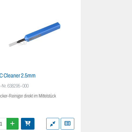
C Cleaner 2.5mm
CLETOP-S Reinig
.-Nr.
638295-000
Art.-Nr.
315136-000
cker-Reiniger direkt im Mittelstück
Stecker-Reiniger von 