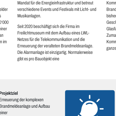
Mandat für die Energieinfrastruktur und betreut
Kommu
elder
verschiedene Events und Festivals mit Licht- und
Brand
s
Musikanlagen.
bishe
00‘000
Gesch
Seit 2020 beschäftigt sich die Firma im
einer
Glasf
Freilichtmuseum mit dem Aufbau eines LWL-
an
Zumal
Netzes für die Telekommunikation und die
n im
Kommu
Erneuerung der veralteten Brandmeldeanlage.
ganze
Die Alarmanlage ist einzigartig. Normalerweise
gibt es pro Bauobjekt eine
Projektziel
Erneuerung der komplexen
Brandmeldeanlage und Aufbau
einer