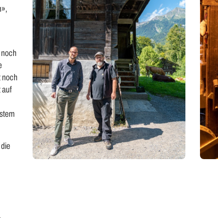
n»,
u noch
e
t noch
 auf
ystem
 die