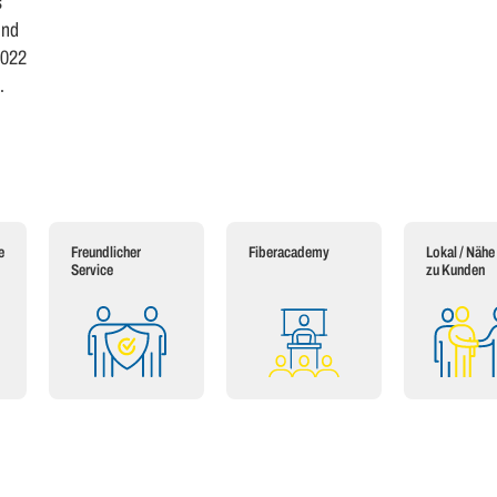
s
und
2022
.
e
Freundlicher
Fiberacademy
Lokal / Nähe
Service
zu Kunden