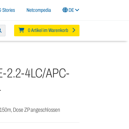
 Stories
Netcompedia
DE
0 Artikel im Warenkorb
-2.2-4LC/APC-
4
 150m, Dose ZP angeschlossen