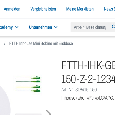
Anmelden
Vergleichslisten
Meine Merklisten
News &
academy
Unternehmen
e
FTTH Inhouse Mini Bobine mit Enddose
FTTH-IHK-GE
150-Z-2-123
Art.-Nr.: 316416-150
Inhousekabel, 4Fs, 4xLC/APC,