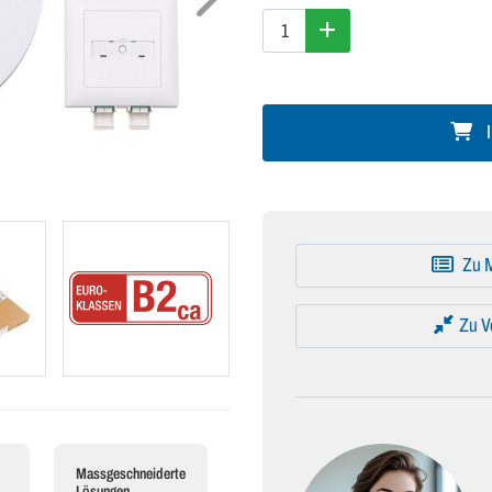
I
Zu M
Zu V
Massgeschneiderte
Lösungen