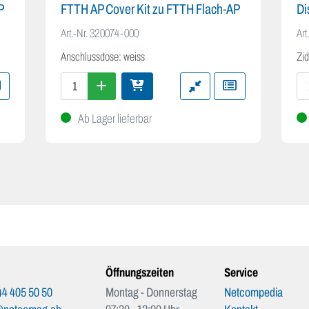
P
FTTH AP Cover Kit zu FTTH Flach-AP
Di
Art.-Nr.
320074-000
Art
Anschlussdose: weiss
Zi
Ab Lager lieferbar
Öffnungszeiten
Service
4 405 50 50
Montag - Donnerstag
Netcompedia