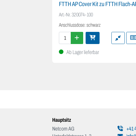
FTTH AP Cover Kit zu FTTH Flach-A
Art.-Nr.
320074-100
Anschlussdose: schwarz
Ab Lager lieferbar
Hauptsitz
Netcom AG
+41 4