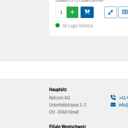
Zidatech OTO Distanzrahmen
Ab Lager lieferbar
Hauptsitz
Netcom AG
+41 4
Unterfeldstrasse 1-3
info
CH - 8340 Hinwil
Filiale Westschweiz