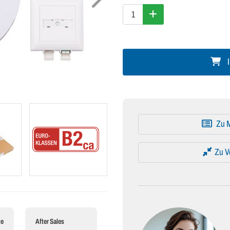
I
Zu M
Zu V
te
After Sales