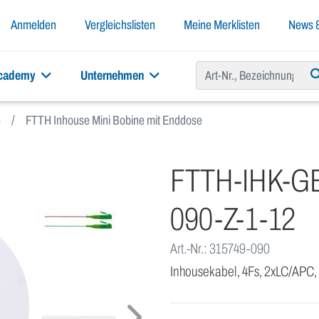
Anmelden
Vergleichslisten
Meine Merklisten
News &
academy
Unternehmen
e
FTTH Inhouse Mini Bobine mit Enddose
FTTH-IHK-GE
090-Z-1-12
Art.-Nr.: 315749-090
Inhousekabel, 4Fs, 2xLC/APC