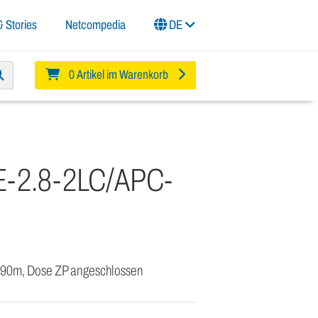
 Stories
Netcompedia
DE
0 Artikel im Warenkorb
-2.8-2LC/APC-
, 90m, Dose ZP angeschlossen