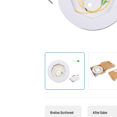
Breites Sortiment
After Sales