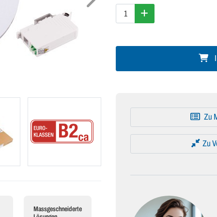
I
Zu M
Zu V
Massgeschneiderte
Lösungen