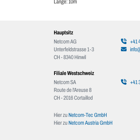
Länge: 10m
Hauptsitz
Netcom AG
+41 4
Unterfeldstrasse 1-3
info
CH - 8340 Hinwil
Filiale Westschweiz
Netcom SA
+41 3
Route de l'Areuse 8
CH - 2016 Cortaillod
Hier zu
Netcom-Tec GmbH
Hier zu
Netcom Austria GmbH