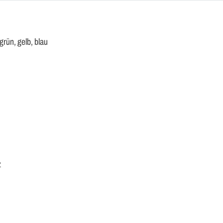
rün, gelb, blau
z