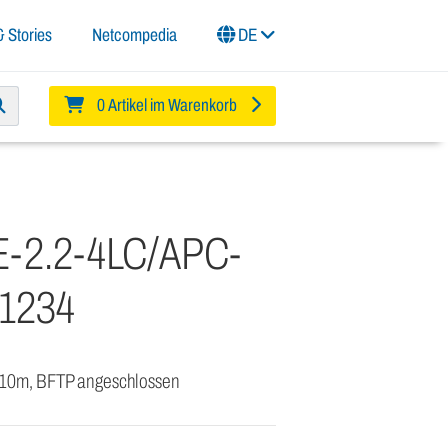
 Stories
Netcompedia
DE
0 Artikel im Warenkorb
-2.2-4LC/APC-
1234
, 10m, BFTP angeschlossen