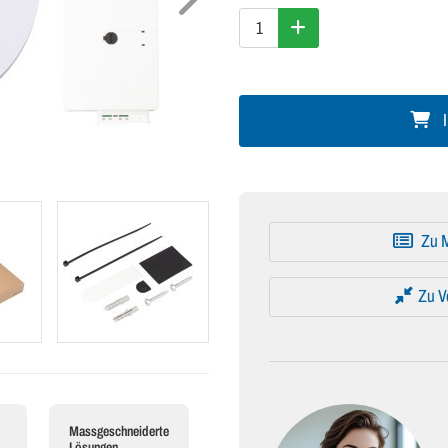
I
Zu M
Zu V
Massgeschneiderte
Lösungen