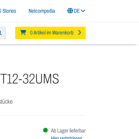
 Stories
Netcompedia
DE
0 Artikel im Warenkorb
-T12-32UMS
lstücke
Ab Lager lieferbar
Hier registrieren