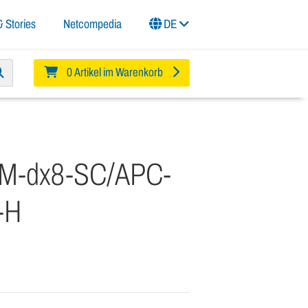
 Stories
Netcompedia
DE
0 Artikel im Warenkorb
SM-dx8-SC/APC-
-H