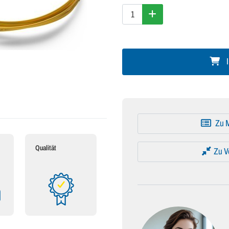
I
Zu M
Qualität
Zu V