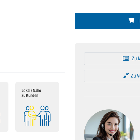
I
Zu M
Zu V
Lokal / Nähe
zu Kunden