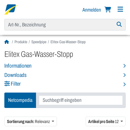
Anmelden
Produkte
Speedpipe
Elitex Gas-Wasser-Stopp
Elitex Gas-Wasser-Stopp
Informationen
Downloads
Filter
Netcompedia
Sortierung nach:
Relevanz
Artikel pro Seite
12